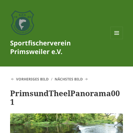
Sportfischerverein
MENÜ
UND
Primsweiler e.V.
WIDGETS
VORHERIGES BILD
NÄCHSTES BILD
PrimsundTheelPanorama00
1