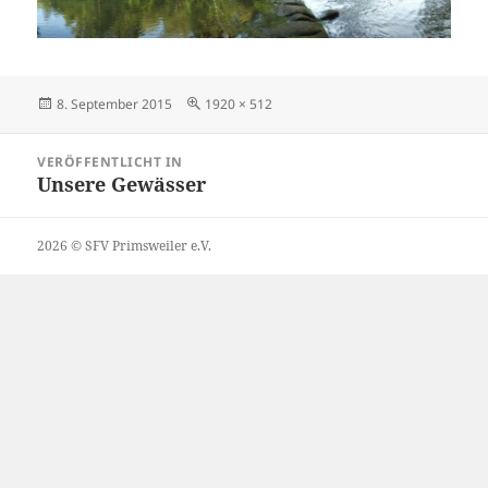
Veröffentlicht
Volle
8. September 2015
1920 × 512
am
Größe
Beitragsnavigation
VERÖFFENTLICHT IN
Unsere Gewässer
2026 © SFV Primsweiler e.V.