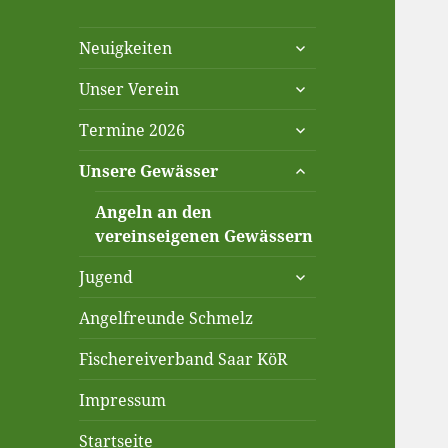
untermenü
Neuigkeiten
anzeigen
untermenü
Unser Verein
anzeigen
untermenü
Termine 2026
anzeigen
untermenü
Unsere Gewässer
anzeigen
Angeln an den
vereinseigenen Gewässern
untermenü
Jugend
anzeigen
Angelfreunde Schmelz
Fischereiverband Saar KöR
Impressum
Startseite