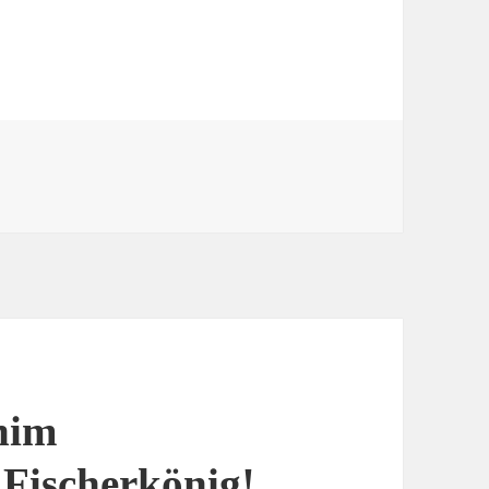
him
 Fischerkönig!