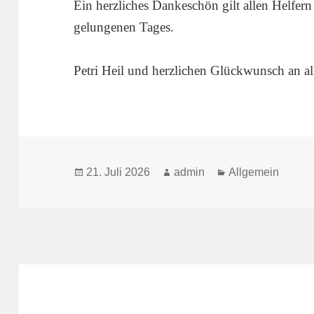
Ein herzliches Dankeschön gilt allen Helfern 
gelungenen Tages.
Petri Heil und herzlichen Glückwunsch an a
Veröffentlicht
Autor
Kategorien
21. Juli 2026
admin
Allgemein
am