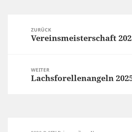
Beitragsnavigation
ZURÜCK
Vereinsmeisterschaft 20
Vorheriger
Beitrag:
WEITER
Lachsforellenangeln 202
Nächster
Beitrag: