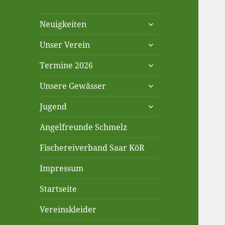
untermenü
Neuigkeiten
anzeigen
untermenü
Unser Verein
anzeigen
untermenü
Termine 2026
anzeigen
untermenü
Unsere Gewässer
anzeigen
untermenü
Jugend
anzeigen
Angelfreunde Schmelz
Fischereiverband Saar KöR
Impressum
Startseite
Vereinskleider