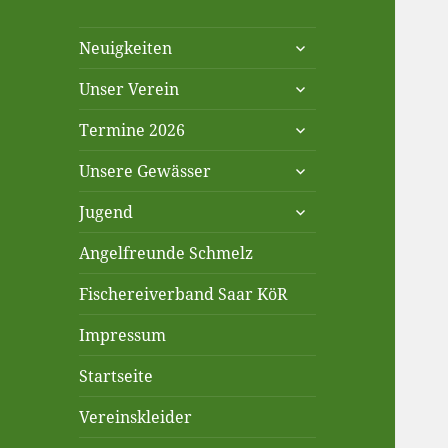
untermenü
Neuigkeiten
anzeigen
untermenü
Unser Verein
anzeigen
untermenü
Termine 2026
anzeigen
untermenü
Unsere Gewässer
anzeigen
untermenü
Jugend
anzeigen
Angelfreunde Schmelz
Fischereiverband Saar KöR
Impressum
Startseite
Vereinskleider