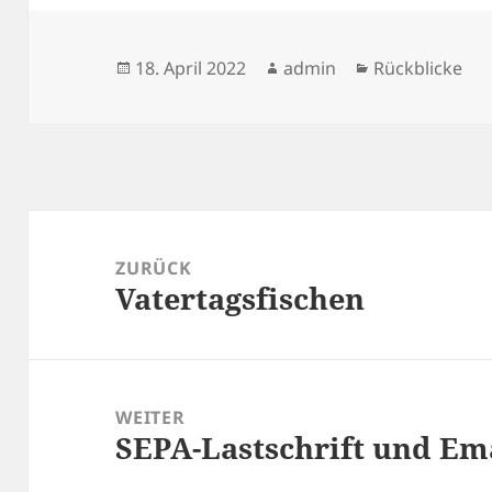
Veröffentlicht
Autor
Kategorien
18. April 2022
admin
Rückblicke
am
Beitragsnavigation
ZURÜCK
Vatertagsfischen
Vorheriger
Beitrag:
WEITER
SEPA-Lastschrift und Ema
Nächster
Beitrag: