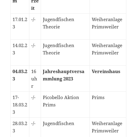
m
rze
it
17.01.2
-/-
Jugendfischen
Weiheranlage
3
Theorie
Primsweiler
14.02.2
-/-
Jugendfischen
Weiheranlage
3
Theorie
Primsweiler
04.03.2
16
Jahreshauptversa
Vereinshaus
3
uh
mmlung 2023
r
17-
-/-
Picobello Aktion
Prims
18.03.2
Prims
3
28.03.2
-/-
Jugendfischen
Weiheranlage
3
Primsweiler