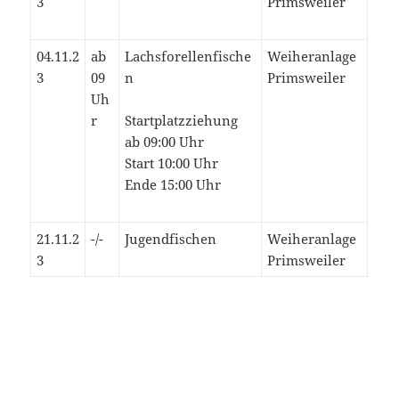
3
Primsweiler
04.11.2
ab
Lachsforellenfische
Weiheranlage
3
09
n
Primsweiler
Uh
r
Startplatzziehung
ab 09:00 Uhr
Start 10:00 Uhr
Ende 15:00 Uhr
21.11.2
-/-
Jugendfischen
Weiheranlage
3
Primsweiler