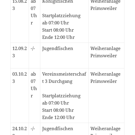
15.08.2
ab
Königsfischen
Weiheranlage
3
07
Primsweiler
Uh
Startplatzziehung
r
ab 07:00 Uhr
Start 08:00 Uhr
Ende 12:00 Uhr
12.09.2
-/-
Jugendfischen
Weiheranlage
3
Primsweiler
03.10.2
ab
Vereinsmeisterschaf
Weiheranlage
3
07
t 3 Durchgang
Primsweiler
Uh
r
Startplatzziehung
ab 07:00 Uhr
Start 08:00 Uhr
Ende 12:00 Uhr
24.10.2
-/-
Jugendfischen
Weiheranlage