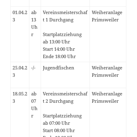
01.04.2
ab
Vereinsmeisterschaf
Weiheranlage
3
13
t 1 Durchgang
Primsweiler
Uh
r
Startplatzziehung
ab 13:00 Uhr
Start 14:00 Uhr
Ende 18:00 Uhr
25.04.2
-/-
Jugendfischen
Weiheranlage
3
Primsweiler
18.05.2
ab
Vereinsmeisterschaf
Weiheranlage
3
07
t 2 Durchgang
Primsweiler
Uh
r
Startplatzziehung
ab 07:00 Uhr
Start 08:00 Uhr