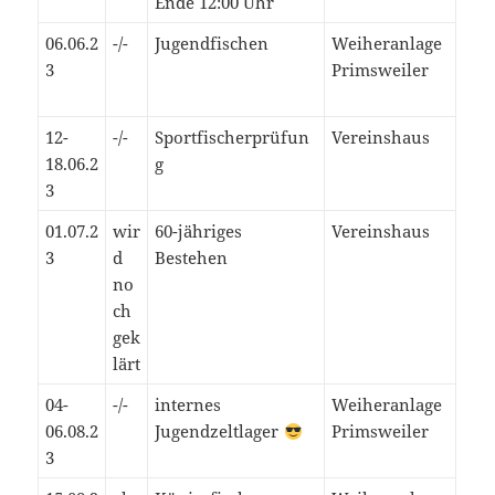
Ende 12:00 Uhr
06.06.2
-/-
Jugendfischen
Weiheranlage
3
Primsweiler
12-
-/-
Sportfischerprüfun
Vereinshaus
18.06.2
g
3
01.07.2
wir
60-jähriges
Vereinshaus
3
d
Bestehen
no
ch
gek
lärt
04-
-/-
internes
Weiheranlage
06.08.2
Jugendzeltlager
Primsweiler
3