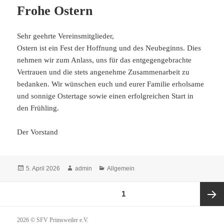
Frohe Ostern
Sehr geehrte Vereinsmitglieder,
Ostern ist ein Fest der Hoffnung und des Neubeginns. Dies
nehmen wir zum Anlass, uns für das entgegengebrachte
Vertrauen und die stets angenehme Zusammenarbeit zu
bedanken. Wir wünschen euch und eurer Familie erholsame
und sonnige Ostertage sowie einen erfolgreichen Start in
den Frühling.
Der Vorstand
Veröffentlicht
Autor
Kategorien
5. April 2026
admin
Allgemein
am
Seitennummerierung
SEITE
1
der
Beiträge
Nächst
2026 © SFV Primsweiler e.V.