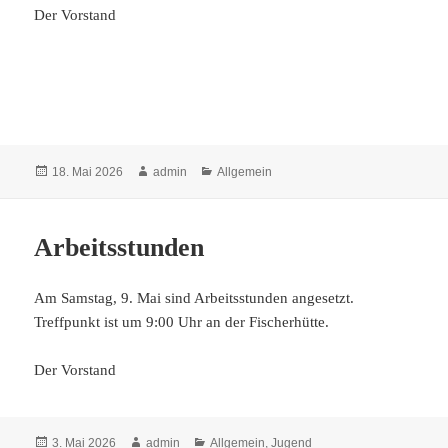
Der Vorstand
Veröffentlicht
Autor
Kategorien
18. Mai 2026
admin
Allgemein
am
Arbeitsstunden
Am Samstag, 9. Mai sind Arbeitsstunden angesetzt.
Treffpunkt ist um 9:00 Uhr an der Fischerhütte.
Der Vorstand
Veröffentlicht
Autor
Kategorien
3. Mai 2026
admin
Allgemein
,
Jugend