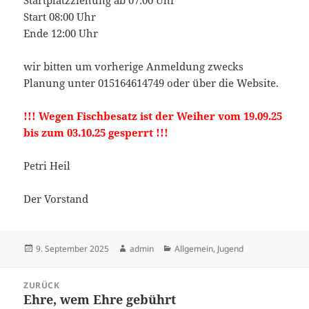
Startplatzziehung ab 07:00 Uhr
Start 08:00 Uhr
Ende 12:00 Uhr
wir bitten um vorherige Anmeldung zwecks
Planung unter 015164614749 oder über die Website.
!!! Wegen Fischbesatz ist der Weiher vom 19.09.25
bis zum 03.10.25 gesperrt !!!
Petri Heil
Der Vorstand
Veröffentlicht
Autor
Kategorien
9. September 2025
admin
Allgemein
,
Jugend
am
Beitragsnavigation
ZURÜCK
Ehre, wem Ehre gebührt
Vorheriger