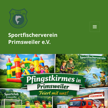
Sportfischerverein
MENÜ
UND
Primsweiler e.V.
WIDGETS