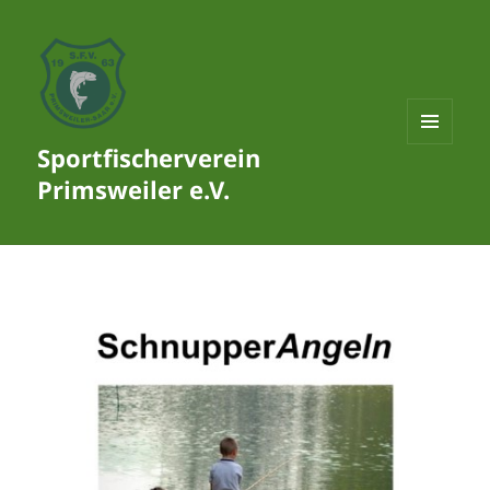
Sportfischerverein
MENÜ
UND
Primsweiler e.V.
WIDGETS