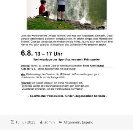
Veröffentlicht
Autor
Kategorien
10. Juli 2025
admin
Allgemein
,
Jugend
am