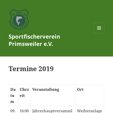
Sportfischerverein
MENÜ
UND
Primsweiler e.V.
WIDGETS
Termine 2019
Da
Uhrz
Veranstaltung
Ort
tu
eit
m
09.
16:00
Jahreshauptversamml
Weiheranlage